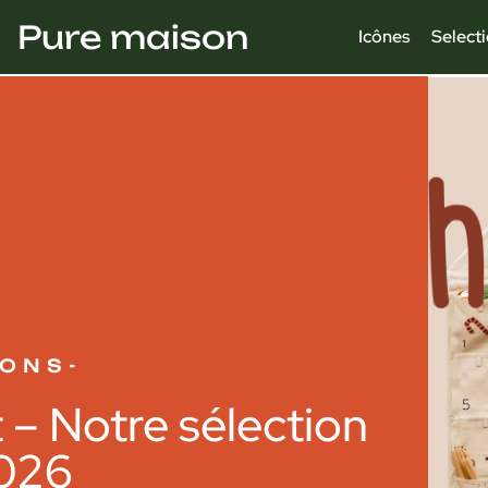
Pure maison
Icônes
Select
IONS
-
t – Notre sélection
026