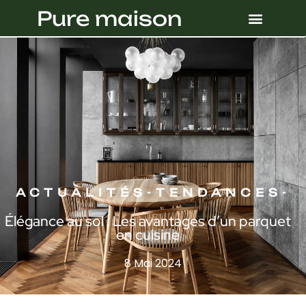
Pure maison
ACTUALITÉS
-
TENDANCES
-
Élégance au sol : Les avantages d’un parquet
en cuisine
8 Mai 2024