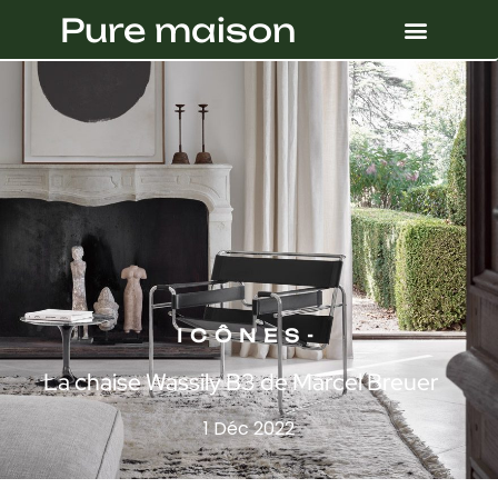
Pure maison
ICÔNES
-
La chaise Wassily B3 de Marcel Breuer
1 Déc 2022