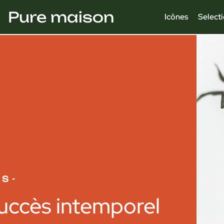
Pure maison
Icônes
Select
ES
-
uccès intemporel