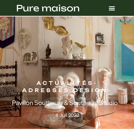
Pure maison
ACTUALITÉS
-
ADRESSES DESIGN
-
Pavillon Southway & Southway Studio
4 Juil 2023