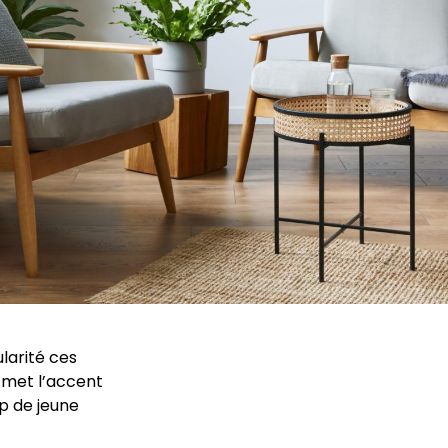
larité ces
t met l’accent
up de jeune