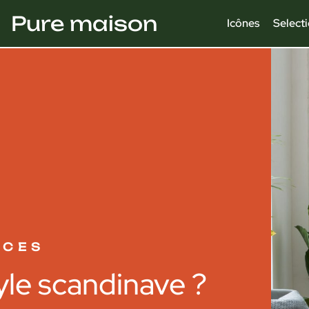
Pure maison
Icônes
Select
NCES
yle scandinave ?