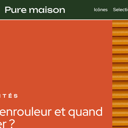
Pure maison
Icônes
Select
ITÉS
 enrouleur et quand
er ?