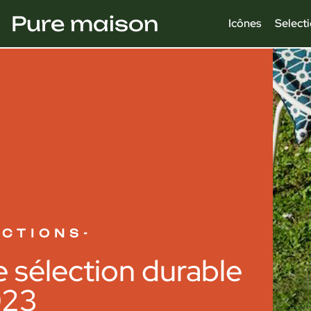
Pure maison
Icônes
Select
ECTIONS
-
re sélection durable
023