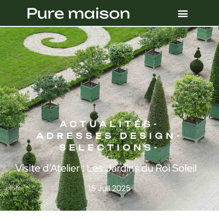
Pure maison
ACTUALITÉS
-
ADRESSES DESIGN
-
SELECTIONS
-
Visite d’Atelier : Les Jardins du Roi Soleil
15 Juil 2025