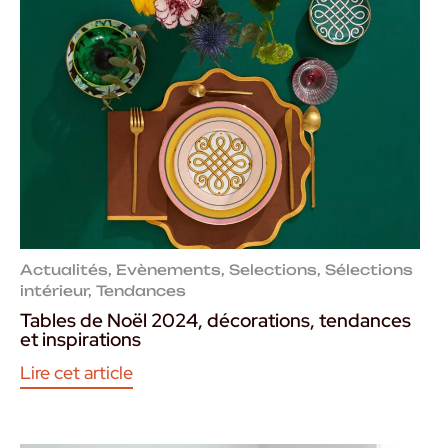
Actualités
,
Evènements
,
Selections
,
Sélections
intérieur
,
Tendances
Tables de Noël 2024, décorations, tendances
et inspirations
Lire cet article