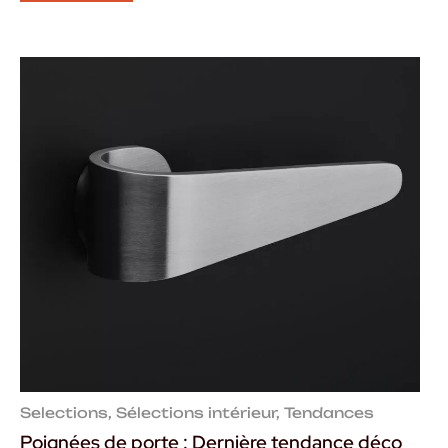
Selections
,
Sélections intérieur
,
Tendances
Poignées de porte : Dernière tendance déco