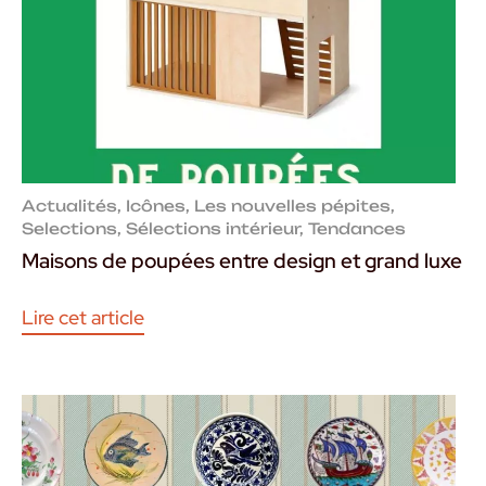
Actualités
,
Icônes
,
Les nouvelles pépites
,
Selections
,
Sélections intérieur
,
Tendances
Maisons de poupées entre design et grand luxe
Lire cet article