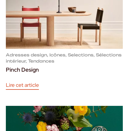
Adresses design
,
Icônes
,
Selections
,
Sélections
intérieur
,
Tendances
Pinch Design
Lire cet article