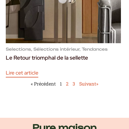
Selections
,
Sélections intérieur
,
Tendances
Le Retour triomphal de la sellette
Lire cet article
« Précédent
1
2
3
Suivant»
Pure maison