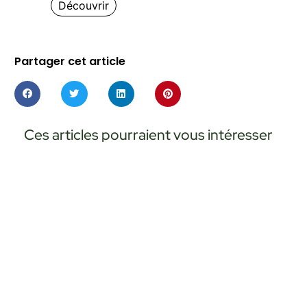
Découvrir
Partager cet article
Ces articles pourraient vous intéresser
ACTUALITÉS
Poterie : l’art créatif qui sublime vo
déco et votre style
Lire cet article
ACTUALITÉS
Comparatif 2026 : 7 meilleurs filets
camouflage pour pergola au b
d’essai