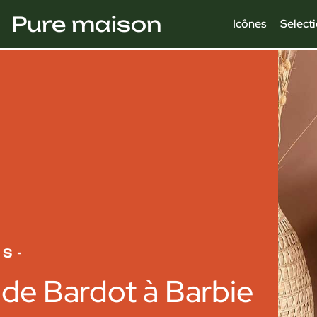
Pure maison
Icônes
Select
ES
-
de Bardot à Barbie