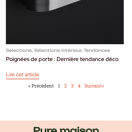
Selections
,
Sélections intérieur
,
Tendances
Poignées de porte : Dernière tendance déco
Lire cet article
« Précédent
1
2
3
4
Suivant»
Pure maison